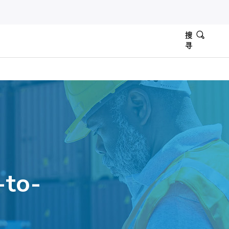
搜
寻
-to-