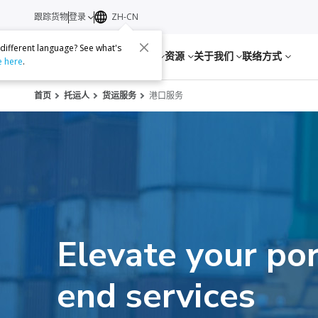
跟踪货物
登录
ZH-CN
 different language? See what's
服务
资源
关于我们
联络方式
e here
.
首页
托运人
货运服务
港口服务
Elevate your por
end services